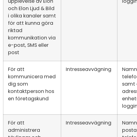
upplevelse av Elon
loggi
och Elon Ljud & Bild
i olika kanaler samt
för att kunna göra
riktad
kommunikation via
e-post, SMS eller
post
För att
Intresseavvägning
Namn,
kommunicera med
tele
dig som
samt 
kontaktperson hos
adress
en företagskund
enhet
loggi
För att
Intresseavvägning
Namn,
administrera
postad