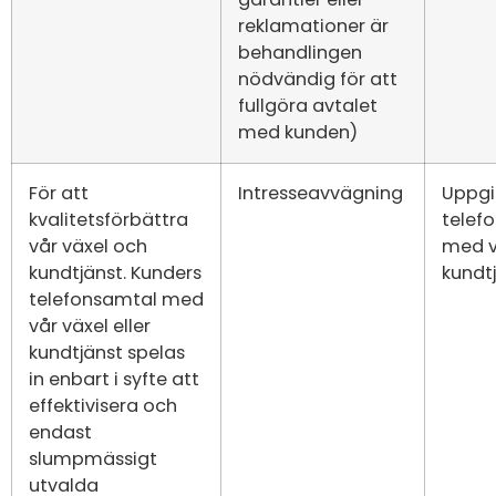
reklamationer är
behandlingen
nödvändig för att
fullgöra avtalet
med kunden)
För att
Intresseavvägning
Uppgi
kvalitetsförbättra
telef
vår växel och
med vä
kundtjänst. Kunders
kundt
telefonsamtal med
vår växel eller
kundtjänst spelas
in enbart i syfte att
effektivisera och
endast
slumpmässigt
utvalda