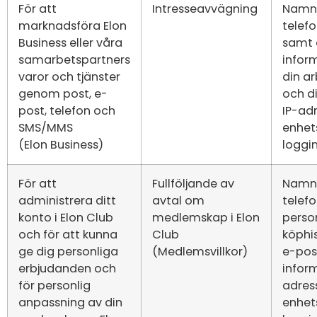
För att
Intresseavvägning
Namn,
marknadsföra Elon
tele
Business eller våra
samt 
samarbetspartners
infor
varor och tjänster
din a
genom post, e-
och di
post, telefon och
IP-adr
SMS/MMS
enhet
(Elon Business)
loggi
För att
Fullföljande av
Namn,
administrera ditt
avtal om
telef
konto i Elon Club
medlemskap i Elon
pers
och för att kunna
Club
köphis
ge dig personliga
(
Medlemsvillkor
)
e-pos
erbjudanden och
inform
för personlig
adress
anpassning av din
enhet