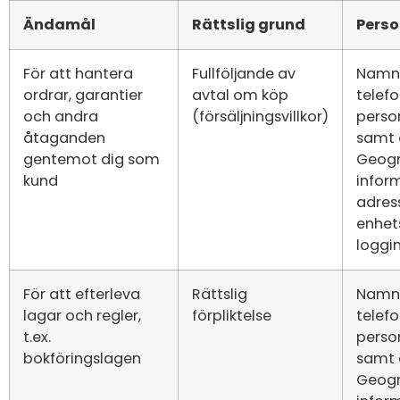
Ändamål
Rättslig grund
Perso
För att hantera
Fullföljande av
Namn,
ordrar, garantier
avtal om köp
telef
och andra
(försäljningsvillkor)
pers
åtaganden
samt 
gentemot dig som
Geogr
kund
inform
adress
enhet
loggi
För att efterleva
Rättslig
Namn,
lagar och regler,
förpliktelse
telef
t.ex.
pers
bokföringslagen
samt 
Geogr