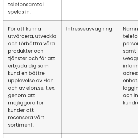
telefonsamtal
spelas in.
För att kunna
Intresseavvägning
Namn,
utvärdera, utveckla
telef
och förbättra våra
pers
produkter och
samt 
tjänster och för att
Geogr
erbjuda dig som
inform
kund en bättre
adress
upplevelse av Elon
enhet
och av elon.se, t.ex.
loggi
genom att
och in
möjliggöra för
kundr
kunder att
recensera vårt
sortiment.