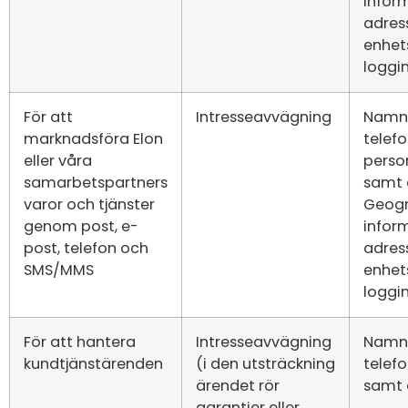
inform
adress
enhet
loggi
För att
Intresseavvägning
Namn,
marknadsföra Elon
telef
eller våra
pers
samarbetspartners
samt 
varor och tjänster
Geogr
genom post, e-
inform
post, telefon och
adress
SMS/MMS
enhet
loggi
För att hantera
Intresseavvägning
Namn,
kundtjänstärenden
(i den utsträckning
telef
ärendet rör
samt 
garantier eller