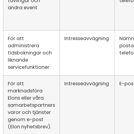
tävlingar och
tele
andra event
För att
Intresseavvägning
Namn,
administrera
postad
tidsbokningar och
tele
liknande
servicefunktioner
För att
Intresseavvägning
E-pos
marknadsföra
Elons eller våra
samarbetspartners
varor och tjänster
genom e-post
(Elon nyhetsbrev).